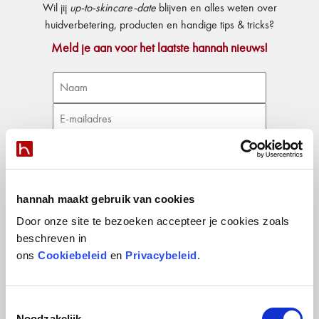
Wil jij
up-to-skincare-date
blijven en alles weten over
huidverbetering, producten en handige tips & tricks?
Meld je aan voor het laatste hannah nieuws!
hannah maakt gebruik van cookies
Door onze site te bezoeken accepteer je cookies zoals
hannah SIRC
Producten
beschreven in
Geschiedenis
Essentials
ons
Cookiebeleid
en
Privacybeleid
.
Blog
Clear
Coaching Center
Red Line
Virtuele Tour
Touch Family
Toestemmingsselectie
Noodzakelijk