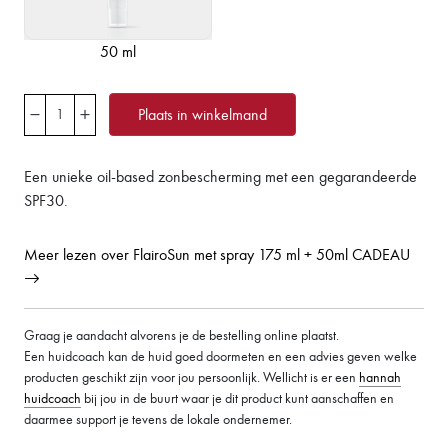
50 ml
Plaats in winkelmand
Een unieke oil-based zonbescherming met een gegarandeerde
SPF30.
Meer lezen over FlairoSun met spray 175 ml + 50ml CADEAU
Graag je aandacht alvorens je de bestelling online plaatst.
Een huidcoach kan de huid goed doormeten en een advies geven welke
producten geschikt zijn voor jou persoonlijk. Wellicht is er een
hannah
huidcoach
bij jou in de buurt waar je dit product kunt aanschaffen en
daarmee support je tevens de lokale ondernemer.