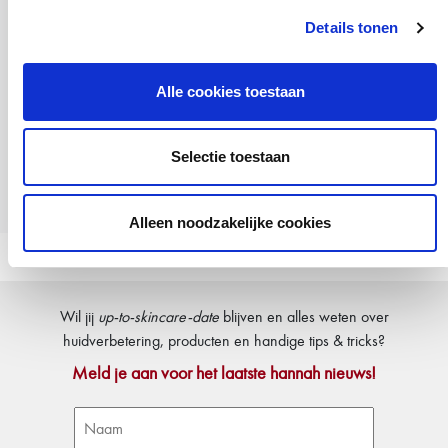
Sun Perfection
Details tonen
Een weloverwogen mate van zonbescherming is
onmisbaar voor het behoud van een mooie en vooral
Alle cookies toestaan
gezonde huid én om pigmentvlekken te voorkomen.
Selectie toestaan
Bekijk alle Sun Perfection producten
Alleen noodzakelijke cookies
Wil jij
up-to-skincare-date
blijven en alles weten over
huidverbetering, producten en handige tips & tricks?
Meld je aan voor het laatste hannah nieuws!