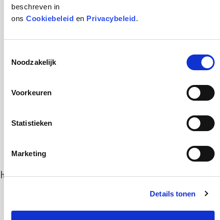
beschreven in
ons
Cookiebeleid
en
Privacybeleid
.
Toestemmingsselectie
Noodzakelijk
Voorkeuren
Statistieken
Actives
Marketing
Met deze producten wordt de effectiviteit vergroot, de
huid wordt nog intenser gestimuleerd en verstevigd en het
zorgt voor een hoger opnamevermogen van de actieve
Details tonen
werkstoffen die daarna worden aangebracht.