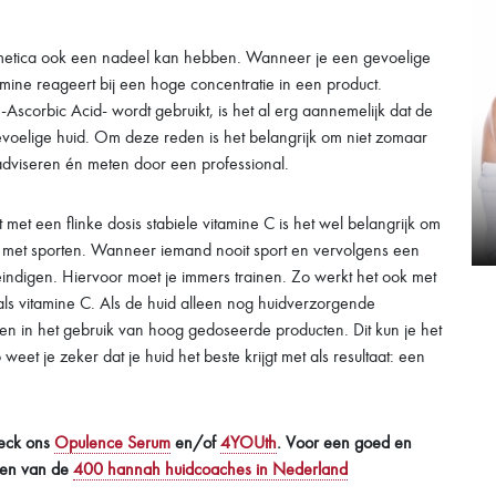
osmetica ook een nadeel kan hebben. Wanneer je een gevoelige
tamine reageert bij een hoge concentratie in een product.
corbic Acid- wordt gebruikt, is het al erg aannemelijk dat de
gevoelige huid. Om deze reden is het belangrijk om niet zomaar
n adviseren én meten door een professional.
 met een flinke dosis stabiele vitamine C is het wel belangrijk om
ken met sporten. Wanneer iemand nooit sport en vervolgens een
 eindigen. Hiervoor moet je immers trainen. Zo werkt het ook met
s vitamine C. Als de huid alleen nog huidverzorgende
en in het gebruik van hoog gedoseerde producten. Dit kun je het
et je zeker dat je huid het beste krijgt met als resultaat: een
heck ons
Opulence Serum
en/of
4YOUth
. Voor een goed en
 een van de
400 hannah huidcoaches in Nederland