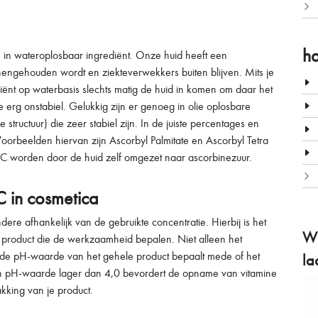
h
n in wateroplosbaar ingrediënt. Onze huid heeft een
nengehouden wordt en ziekteverwekkers buiten blijven. Mits je
diënt op waterbasis slechts matig de huid in komen om daar het
 erg onstabiel. Gelukkig zijn er genoeg in olie oplosbare
structuur) die zeer stabiel zijn. In de juiste percentages en
Voorbeelden hiervan zijn Ascorbyl Palmitate en Ascorbyl Tetra
e C worden door de huid zelf omgezet naar ascorbinezuur.
 in cosmetica
ndere afhankelijk van de gebruikte concentratie. Hierbij is het
Wi
t product die de werkzaamheid bepalen. Niet alleen het
 de pH-waarde van het gehele product bepaalt mede of het
la
n pH-waarde lager dan 4,0 bevordert de opname van vitamine
akking van je product.