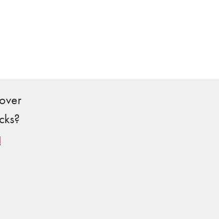
 over
cks?
!