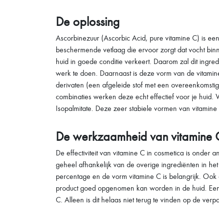
De oplossing
Ascorbinezuur (Ascorbic Acid, pure vitamine C) is ee
beschermende vetlaag die ervoor zorgt dat vocht bin
huid in goede conditie verkeert. Daarom zal dit ingre
werk te doen. Daarnaast is deze vorm van de vitamine
derivaten (een afgeleide stof met een overeenkomstige 
combinaties werken deze echt effectief voor je huid. 
Isopalmitate. Deze zeer stabiele vormen van vitamin
De werkzaamheid van vitamine C
De effectiviteit van vitamine C in cosmetica is onder a
geheel afhankelijk van de overige ingrediënten in he
percentage en de vorm vitamine C is belangrijk. Ook
product goed opgenomen kan worden in de huid. Ee
C. Alleen is dit helaas niet terug te vinden op de verp