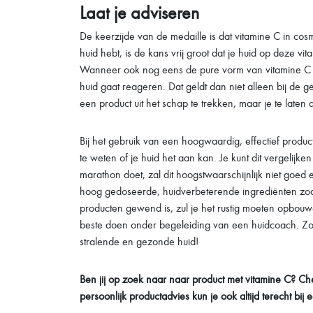
Laat je adviseren
De keerzijde van de medaille is dat vitamine C in c
huid hebt, is de kans vrij groot dat je huid op deze vi
Wanneer ook nog eens de pure vorm van vitamine C -As
huid gaat reageren. Dat geldt dan niet alleen bij de 
een product uit het schap te trekken, maar je te late
Bij het gebruik van een hoogwaardig, effectief product
te weten of je huid het aan kan. Je kunt dit vergelij
marathon doet, zal dit hoogstwaarschijnlijk niet goed
hoog gedoseerde, huidverbeterende ingrediënten zoal
producten gewend is, zul je het rustig moeten opbouw
beste doen onder begeleiding van een huidcoach. Zo we
stralende en gezonde huid!
Ben jij op zoek naar naar product met vitamine C? C
persoonlijk productadvies kun je ook altijd terecht bij