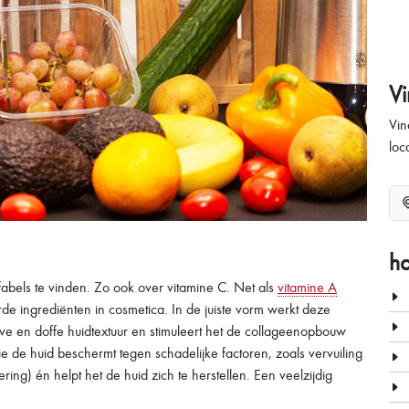
V
Vin
loc
h
 fabels te vinden. Zo ook over vitamine C. Net als
vitamine A
de ingrediënten in cosmetica. In de juiste vorm werkt deze
ove en doffe huidtextuur en stimuleert het de collageenopbouw
ie de huid beschermt tegen schadelijke factoren, zoals vervuiling
ing) én helpt het de huid zich te herstellen. Een veelzijdig