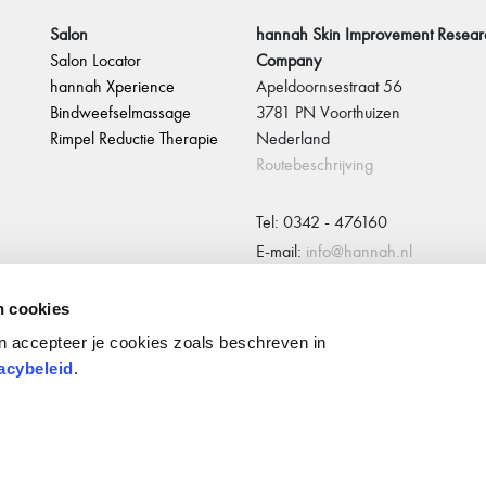
Salon
hannah Skin Improvement Resear
Salon Locator
Company
hannah Xperience
Apeldoornsestraat 56
Bindweefselmassage
3781 PN Voorthuizen
Rimpel Reductie Therapie
Nederland
Routebeschrijving
Tel: 0342 - 476160
E-mail:
info@hannah.nl
n cookies
Volg hannah
n accepteer je cookies zoals beschreven in
acybeleid
.