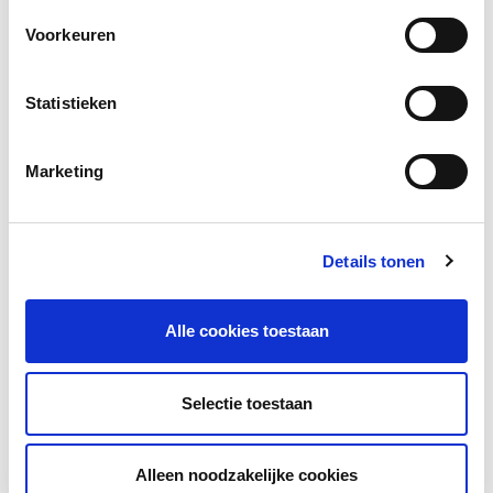
Voorkeuren
Statistieken
Marketing
Vind een huidcoach
Details tonen
Vind een huidcoach bij jou in de buurt via de salon locator.
Alle cookies toestaan
Selectie toestaan
hannah nieuws
Huidstress ALERT!
Alleen noodzakelijke cookies