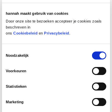
Ona Moody is Miss Nederland 2022
hannah maakt gebruik van cookies
Cosmeticamerk beschermt meer dan alleen de huid
Door onze site te bezoeken accepteer je cookies zoals
Deze BeYOUty heeft een Award gewonnen!
beschreven in
Geef een glimalach cadeau!
ons
Cookiebeleid
en
Privacybeleid
.
Bekijk alle nieuws items
Toestemmingsselectie
Noodzakelijk
hannah blog
Huidverjonging en anti aging, hoe dan?!
Voorkeuren
Wake up and no make-up!
Ingrediënten zaligmakend?
Statistieken
Huidcoach Amber on tour – Lockdown Special #2
Bekijk blog items
Marketing