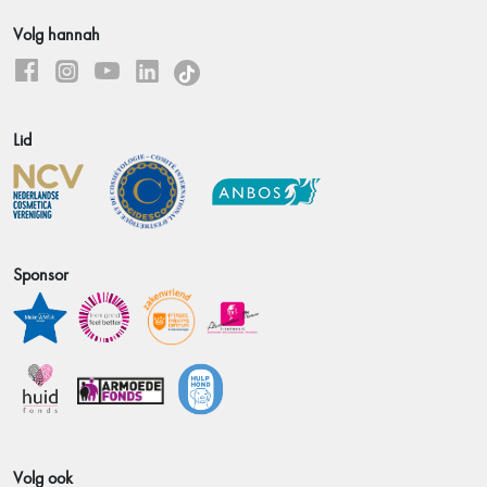
Volg hannah
Lid
Sponsor
Volg ook