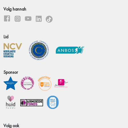
Volg hannah
Lid
Sponsor
Volg ook