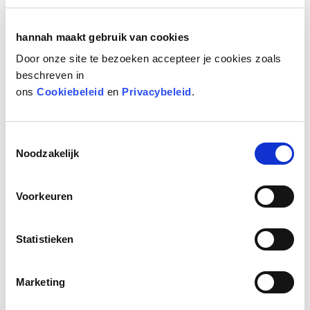
Huidstress ALERT!
hannah maakt gebruik van cookies
Share your love, een origineel Moederdagcadeau
Door onze site te bezoeken accepteer je cookies zoals
Stralend nieuws
beschreven in
Blaas nieuw leven in je huid met de Oxys Foros
ons
Cookiebeleid
en
Privacybeleid
.
Bekijk alle nieuws items
Toestemmingsselectie
Noodzakelijk
hannah blog
Huidverbetering gaat niet over een nacht ijs
Voorkeuren
Smeren kun je leren ☀️
Van rood naar rustig
Statistieken
Water- versus olieserums
Bekijk blog items
Marketing