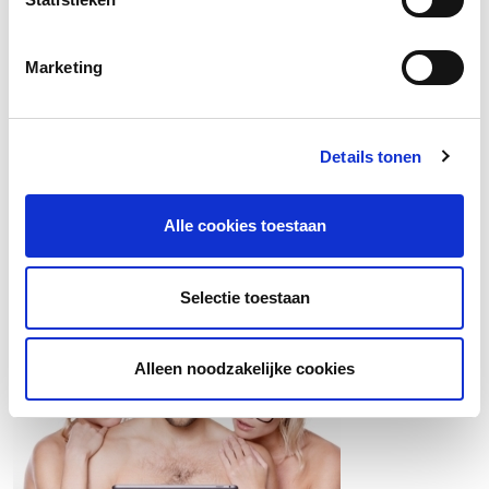
Huidverbetering gaat niet over een nacht ijs
Smeren kun je leren ☀️
Marketing
Van rood naar rustig
Water- versus olieserums
Details tonen
Bekijk blog items
Alle cookies toestaan
Wil jij op de hoogte blijven van het laatste
hannah nieuws?
Selectie toestaan
Alleen noodzakelijke cookies