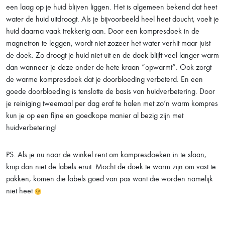
een laag op je huid blijven liggen. Het is algemeen bekend dat heet
water de huid uitdroogt. Als je bijvoorbeeld heel heet doucht, voelt je
huid daarna vaak trekkerig aan. Door een kompresdoek in de
magnetron te leggen, wordt niet zozeer het water verhit maar juist
de doek. Zo droogt je huid niet uit en de doek blijft veel langer warm
dan wanneer je deze onder de hete kraan “opwarmt”. Ook zorgt
de warme kompresdoek dat je doorbloeding verbeterd. En een
goede doorbloeding is tenslotte de basis van huidverbetering. Door
je reiniging tweemaal per dag eraf te halen met zo’n warm kompres
kun je op een fijne en goedkope manier al bezig zijn met
huidverbetering!
PS. Als je nu naar de winkel rent om kompresdoeken in te slaan,
knip dan niet de labels eruit. Mocht de doek te warm zijn om vast te
pakken, komen die labels goed van pas want die worden namelijk
niet heet