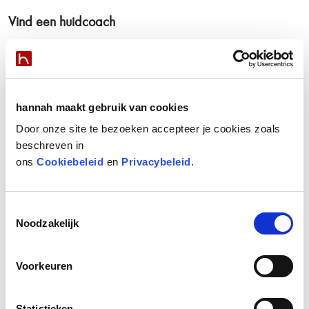
Vind een huidcoach
Vind een huidcoach bij jou in de buurt via de salon locator.
hannah maakt gebruik van cookies
Door onze site te bezoeken accepteer je cookies zoals
hannah nieuws
beschreven in
Huidstress ALERT!
ons
Cookiebeleid
en
Privacybeleid
.
Share your love, een origineel Moederdagcadeau
Stralend nieuws
Toestemmingsselectie
Noodzakelijk
Blaas nieuw leven in je huid met de Oxys Foros
Bekijk alle nieuws items
Voorkeuren
hannah blog
Statistieken