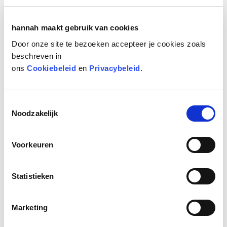
Huidstress ALERT!
hannah maakt gebruik van cookies
Share your love, een origineel Moederdagcadeau
Door onze site te bezoeken accepteer je cookies zoals
Stralend nieuws
beschreven in
Blaas nieuw leven in je huid met de Oxys Foros
ons
Cookiebeleid
en
Privacybeleid
.
Bekijk alle nieuws items
Toestemmingsselectie
Noodzakelijk
hannah blog
Huidverbetering gaat niet over een nacht ijs
Voorkeuren
Smeren kun je leren ☀️
Van rood naar rustig
Statistieken
Water- versus olieserums
Bekijk blog items
Marketing