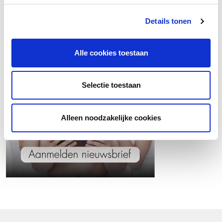
Wil jij op de hoogte blijven van het laatste
hannah nieuws?
Details tonen
Alle cookies toestaan
Selectie toestaan
Alleen noodzakelijke cookies