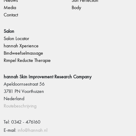
Nieuws
Sun Perfection
Media
Body
Contact
Salon
Salon Locator
hannah Xperience
Bindweefselmassage
Rimpel Reductie Therapie
hannah Skin Improvement Research Company
Apeldoornsestraat 56
3781 PN Voorthuizen
Nederland
Routebeschrijving
Tel: 0342 - 476160
E-mail:
info@hannah.nl