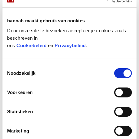
hannah nieuws
Huidstress ALERT!
hannah maakt gebruik van cookies
Share your love, een origineel Moederdagcadeau
Door onze site te bezoeken accepteer je cookies zoals
Stralend nieuws
beschreven in
ons
Cookiebeleid
en
Privacybeleid
.
Blaas nieuw leven in je huid met de Oxys Foros
Bekijk alle nieuws items
Toestemmingsselectie
Noodzakelijk
hannah blog
Huidverbetering gaat niet over een nacht ijs
Voorkeuren
Smeren kun je leren ☀️
Van rood naar rustig
Statistieken
Water- versus olieserums
Bekijk blog items
Marketing