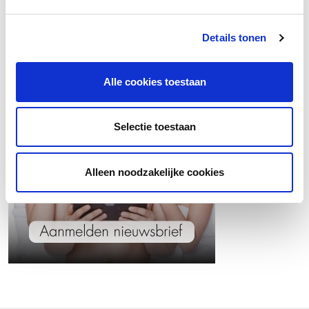
Details tonen
Wil jij op de hoogte blijven van het laatste
hannah nieuws?
Alle cookies toestaan
Selectie toestaan
Alleen noodzakelijke cookies