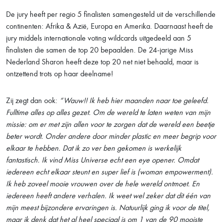
De jury heeft per regio 5 finalisten samengesteld uit de verschillende
continenten: Afrika & Azië, Europa en Amerika. Daarnaast heeft de
jury middels internationale voting wildcards uitgedeeld aan 5
finalisten die samen de top 20 bepaalden. De 24-jarige Miss
Nederland Sharon heeft deze top 20 net niet behaald, maar is
ontzettend trots op haar deelname!
Zij zegt dan ook:
“Wauw!! Ik heb hier maanden naar toe geleefd.
Fulltime alles op alles gezet. Om de wereld te laten weten van mijn
missie: om er met zijn allen voor te zorgen dat de wereld een beetje
beter wordt. Onder andere door minder plastic en meer begrip voor
elkaar te hebben. Dat ik zo ver ben gekomen is werkelijk
fantastisch. Ik vind Miss Universe echt een eye opener. Omdat
iedereen echt elkaar steunt en super lief is (woman empowerment).
Ik heb zoveel mooie vrouwen over de hele wereld ontmoet. En
iedereen heeft andere verhalen. Ik weet wel zeker dat dit één van
mijn meest bijzondere ervaringen is. Natuurlijk ging ik voor de titel,
maar ik denk dat het al heel speciaal is om 1 van de 90 mooiste