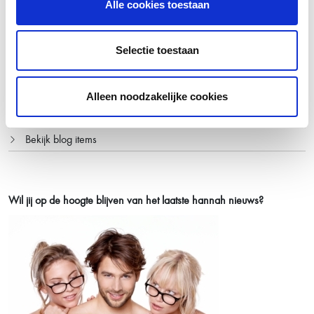
Alle cookies toestaan
hannah blog
Huidverbetering gaat niet over een nacht ijs
Selectie toestaan
Smeren kun je leren ☀️
Van rood naar rustig
Alleen noodzakelijke cookies
Water- versus olieserums
Bekijk blog items
Wil jij op de hoogte blijven van het laatste
hannah nieuws?