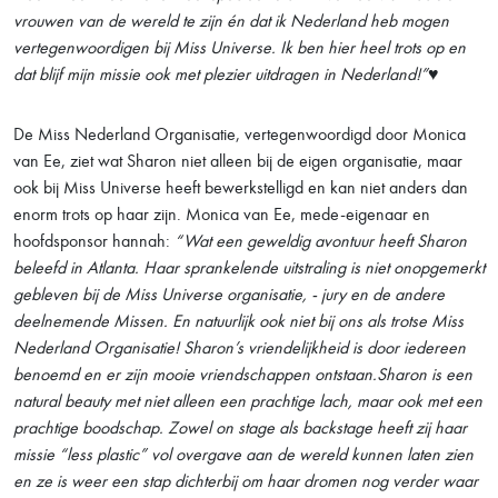
vrouwen van de wereld te zijn én dat ik Nederland heb mogen
vertegenwoordigen bij Miss Universe. Ik ben hier heel trots op en
dat blijf mijn missie ook met plezier uitdragen in Nederland!”♥️
De Miss Nederland Organisatie, vertegenwoordigd door Monica
van Ee, ziet wat Sharon niet alleen bij de eigen organisatie, maar
ook bij Miss Universe heeft bewerkstelligd en kan niet anders dan
enorm trots op haar zijn. Monica van Ee, mede-eigenaar en
hoofdsponsor hannah:
“Wat een geweldig avontuur heeft Sharon
beleefd in Atlanta. Haar sprankelende uitstraling is niet onopgemerkt
gebleven bij de Miss Universe organisatie, - jury en de andere
deelnemende Missen. En natuurlijk ook niet bij ons als trotse Miss
Nederland Organisatie! Sharon’s vriendelijkheid is door iedereen
benoemd en er zijn mooie vriendschappen ontstaan.
Sharon is een
natural beauty met niet alleen een prachtige lach, maar ook met een
prachtige boodschap. Zowel on stage als backstage heeft zij haar
missie “less plastic” vol overgave aan de wereld kunnen laten zien
en ze is weer een stap dichterbij om haar dromen nog verder waar