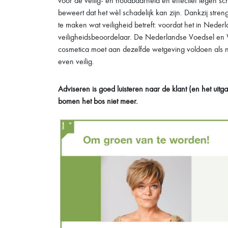
voor de veilig- en houdbaarheid en effectief tegen schi
beweert dat het wèl schadelijk kan zijn. Dankzij stre
te maken wat veiligheid betreft: voordat het in Nede
veiligheidsbeoordelaar. De Nederlandse Voedsel en W
cosmetica moet aan dezelfde wetgeving voldoen als ni
even veilig.
Adviseren is goed luisteren naar de klant (en het uit
bomen het bos niet meer.