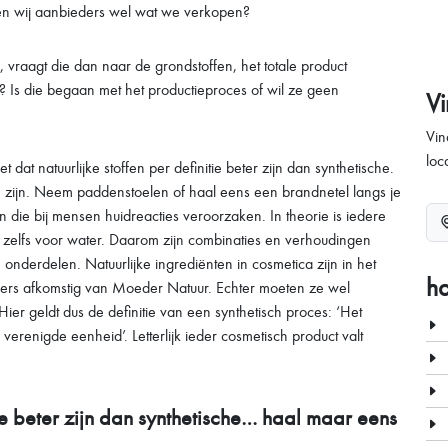
en wij aanbieders wel wat we verkopen?
, vraagt die dan naar de grondstoffen, het totale product
t? Is die begaan met het productieproces of wil ze geen
V
Vin
loc
dat natuurlijke stoffen per definitie beter zijn dan synthetische.
n zijn. Neem paddenstoelen of haal eens een brandnetel langs je
n die bij mensen huidreacties veroorzaken. In theorie is iedere
ldt zelfs voor water. Daarom zijn combinaties en verhoudingen
he onderdelen. Natuurlijke ingrediënten in cosmetica zijn in het
h
mers afkomstig van Moeder Natuur. Echter moeten ze wel
r geldt dus de definitie van een synthetisch proces: ‘Het
verenigde eenheid’. Letterlijk ieder cosmetisch product valt
itie beter zijn dan synthetische… haal maar eens