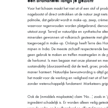
een brandnetel langs je gezicht'
Voor het lichaam maakt het niet uit of een stof of produ
nagebootst of direct onttrokken uit de natuur zegt niet
palmolie, dat gebruikt wordt in make-up, zeep, crème
waarvoor regenwouden worden platgebrand, diersoo
uitstoot zorgt. Terwijl er natuurlijke en synthetisch
mineralen gewonnen uit vulkanisch gesteente met gl
toegevoegd in make-up. Onlangs heeft Terre des Hom
mijnen in India. De meeste zichzelf respecterende 
geen gebruik te maken en treffen maatregelen in de p
de herkomst. Is men begaan met onze planeet en medem
sustainability (duurzaamheid) dat de teelt, groei, prod
manier hanteert. Natuurlijke bewustwording is altijd g
het maakt voor de werking en veiligheid niet uit of het 
zonder wetenschappelijk fundament. Marketeers grijp
Ook de (inmiddels misplaatste) claim ‘No…’, zoals in
ingrediënt schadelijk is. Er worden alleen veilig gete