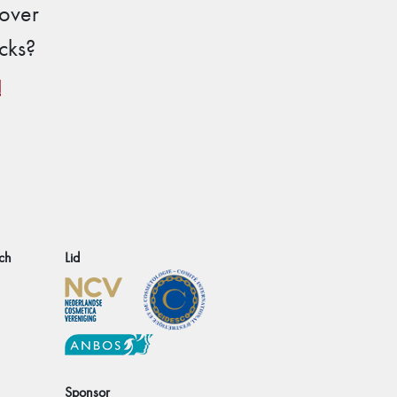
 over
cks?
!
ch
Lid
Sponsor