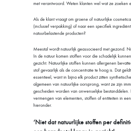
met verantwoord. Weten klanten wel wat ze zoeken 
Als de klant vraagt om groene of natuurlijke cosmetica
(inclusief verpakking) of naar een specifiek ingrediën
natuurbelastende producten?
Meestal wordt natuurlijk geassocieerd met gezond. Niet 
In de natuur komen stoffen voor die schadelijk kunne
gezicht. Natuurlijke stoffen kunnen allergenen bevatte
stof gevaarlijk als de concentratie te hoog is. Dat ge
essentieel, want in bijna elk product zitten synthetisc
algemeen van natuurlijke oorsprong, want ze zijn im
gescheiden worden van onwenselijke bestanddelen. Hie
vermengen van elementen, stoffen of entiteiten in een 
hieronder.
‘Niet dat natuurlijke stoffen per defin