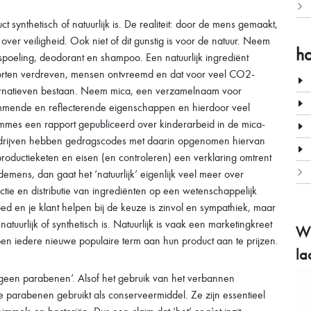
ct synthetisch of natuurlijk is. De realiteit: door de mens gemaakt,
s over veiligheid. Ook niet of dit gunstig is voor de natuur. Neem
h
spoeling, deodorant en shampoo. Een natuurlijk ingrediënt
rten verdreven, mensen ontvreemd en dat voor veel CO2-
e alternatieven bestaan. Neem mica, een verzamelnaam voor
immende en reflecterende eigenschappen en hierdoor veel
mes een rapport gepubliceerd over kinderarbeid in de mica-
bedrijven hebben gedragscodes met daarin opgenomen hiervan
roductieketen en eisen (en controleren) een verklaring omtrent
ens, dan gaat het ‘natuurlijk’ eigenlijk veel meer over
uctie en distributie van ingrediënten op een wetenschappelijk
oed en je klant helpen bij de keuze is zinvol en sympathiek, maar
natuurlijk of synthetisch is. Natuurlijk is vaak een marketingkreet
Wi
en iedere nieuwe populaire term aan hun product aan te prijzen.
la
 ‘geen parabenen’. Alsof het gebruik van het verbannen
ste parabenen gebruikt als conserveermiddel. Ze zijn essentieel