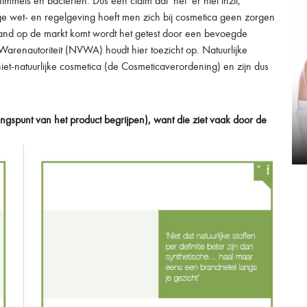
mmels en bacteriën. Dus een claim dat ‘het’ er nìet inzit,
nge wet- en regelgeving hoeft men zich bij cosmetica geen zorgen
rland op de markt komt wordt het getest door een bevoegde
arenautoriteit (NVWA) houdt hier toezicht op. Natuurlijke
et-natuurlijke cosmetica (de Cosmeticaverordening) en zijn dus
gangspunt van het product begrijpen), want die
ziet vaak door de