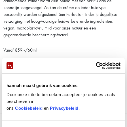
aankomende zomer wordt Skin Shield met een SPF50 aan de
zonnelijn toegevoegd. Zo kan de crème op ieder huidtype
persoonlijk worden afgestemd. Sun Perfection is dus je dagelijkse
verzorging met hoogwaardige huidverbeterende ingrediënten,
vegan, microplasticvrij, mild voor onze natuur én een
gegarandeerde beschermingsfactor!
Vanaf €59,-/60ml
Meer informatie over de individuele producten:
Fade Treatment
hannah maakt gebruik van cookies
High Quality Cream
Juvi Protect
Door onze site te bezoeken accepteer je cookies zoals
Skin Shield – vanaf de zomer verkrijgbaar
beschreven in
ons
Cookiebeleid
en
Privacybeleid
.
< Terug naar nieuws overzicht