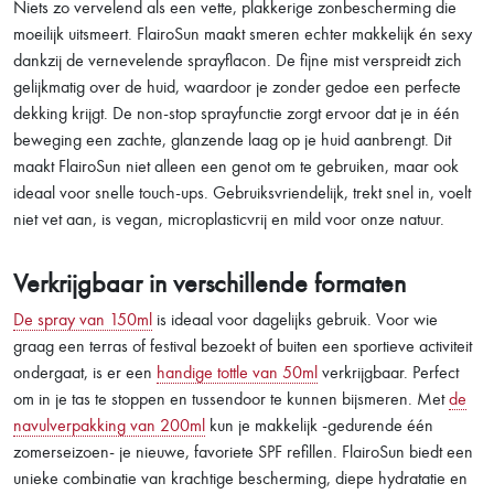
Niets zo vervelend als een vette, plakkerige zonbescherming die
moeilijk uitsmeert. FlairoSun maakt smeren echter makkelijk én sexy
dankzij de vernevelende sprayflacon. De fijne mist verspreidt zich
gelijkmatig over de huid, waardoor je zonder gedoe een perfecte
dekking krijgt. De non-stop sprayfunctie zorgt ervoor dat je in één
beweging een zachte, glanzende laag op je huid aanbrengt. Dit
maakt FlairoSun niet alleen een genot om te gebruiken, maar ook
ideaal voor snelle touch-ups. Gebruiksvriendelijk, trekt snel in, voelt
niet vet aan, is vegan, microplasticvrij en mild voor onze natuur.
Verkrijgbaar in verschillende formaten
De spray van 150ml
is ideaal voor dagelijks gebruik. Voor wie
graag een terras of festival bezoekt of buiten een sportieve activiteit
ondergaat, is er een
handige tottle van 50ml
verkrijgbaar. Perfect
om in je tas te stoppen en tussendoor te kunnen bijsmeren. Met
de
navulverpakking van 200ml
kun je makkelijk -gedurende één
zomerseizoen- je nieuwe, favoriete SPF refillen. FlairoSun biedt een
unieke combinatie van krachtige bescherming, diepe hydratatie en