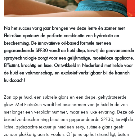
Na het succes vorig jaar brengen we deze lente én zomer met
FlairoSun opnieuw de perfecte combinatie van hydratatie en
bescherming. De innovatieve oil-based formule met een
gegarandeerde SPF30 voedt de huid diep, terwijl de geavanceerde
spraytechnologie zorgt voor een gelijkmatige, moeiteloze applicatie.
Efficiënt, krachtig en luxe. Ontwikkeld in Nederland met liefde voor
de huid en vakmanschap, en exclusief verkrijgbaar bij de hannah
huidcoach!
Zon op je huid, een subtiele glans en een diepe, gehydrateerde
glow. Met FlairoSun wordt het beschermen van je huid in de zon
niet langer een verplicht nummer, maar een luxe ervaring. Deze oil-
based zonbescherming biedt een gegarandeerde SPF30, terwijl de
lichte, zijdezachte textuur je huid een sexy, subtiele glans geeft
zonder plakkerig aan te voelen. Of je nu op het strand ligt, buiten