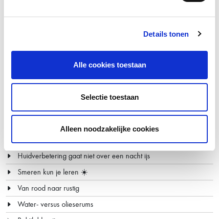
hannah nieuws
Details tonen
Huidstress ALERT!
Share your love, een origineel Moederdagcadeau
Alle cookies toestaan
Stralend nieuws
Blaas nieuw leven in je huid met de Oxys Foros
Selectie toestaan
Bekijk alle nieuws items
Alleen noodzakelijke cookies
hannah blog
Huidverbetering gaat niet over een nacht ijs
Smeren kun je leren ☀️
Van rood naar rustig
Water- versus olieserums