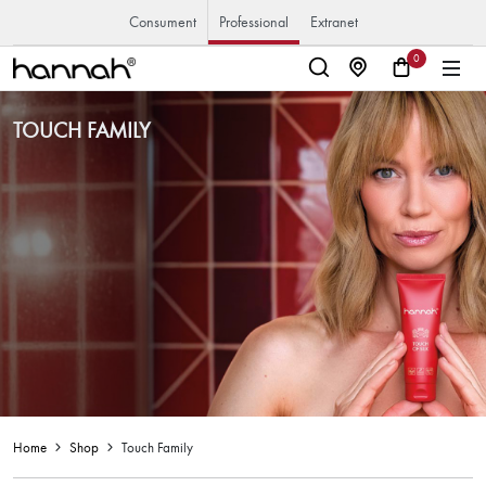
Consument
Professional
Extranet
0
TOUCH FAMILY
Home
Shop
Touch Family