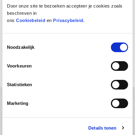
Door onze site te bezoeken accepteer je cookies zoals
beschreven in
ons
Cookiebeleid
en
Privacybeleid
.
Toestemmingsselectie
Noodzakelijk
Lip Touch
Voorkeuren
Statistieken
Wil jij
up-to-skincare-date
blijven en alles weten over
Marketing
huidverbetering, producten en handige tips & tricks?
Meld je aan voor het laatste hannah nieuws!
Details tonen