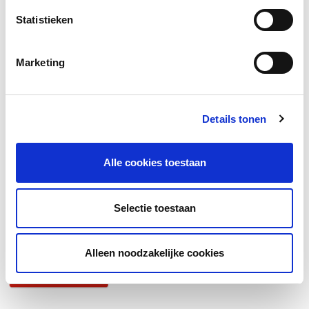
Share your love, een origineel Moederdagcadeau
Statistieken
Stralend nieuws
Blaas nieuw leven in je huid met de Oxys Foros
Marketing
Opnieuw maximaal in actie
Nieuwe campagne: ''Weet wat je op je huid smeert''
Details tonen
hannah transformeert en jij profiteert
Goed voor jezelf zorgen is een prioriteit, geen luxe
Alle cookies toestaan
Salons geven glimlach cadeau!
Nieuw! Touch of Calm
Selectie toestaan
Bekijk alle nieuws items
Alleen noodzakelijke cookies